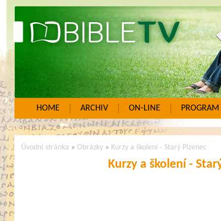
HOME
ARCHIV
ON-LINE
PROGRAM
Úvodní stránka
»
Obrázky
»
Kurzy a školení - Starý Plzenec
Kurzy a školení - Star