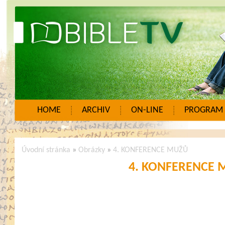
HOME
ARCHIV
ON-LINE
PROGRAM
Úvodní stránka
»
Obrázky
»
4. KONFERENCE MUŽŮ
4. KONFERENCE 