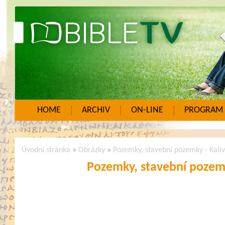
HOME
ARCHIV
ON-LINE
PROGRAM
Úvodní stránka
»
Obrázky
»
Pozemky, stavební pozemky - Kali
Pozemky, stavební pozemk