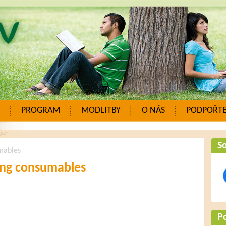
PROGRAM
MODLITBY
O NÁS
PODPOŘTE
So
mables
ng consumables
P