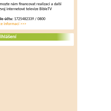
mozte nám financovat realizaci a další
zvoj internetové televize BibleTV
slo účtu:
1725482339 / 0800
ce informací >>>
ihlášení