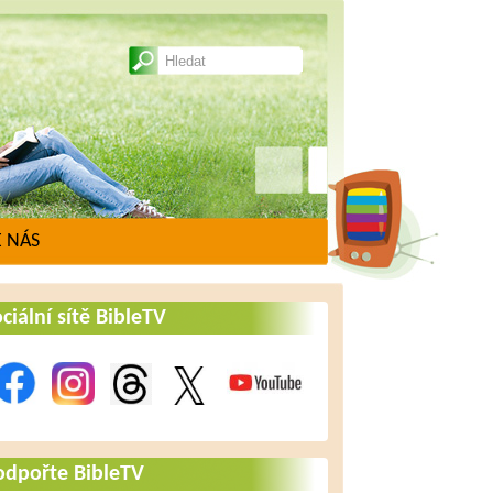
 NÁS
ciální sítě BibleTV
odpořte BibleTV