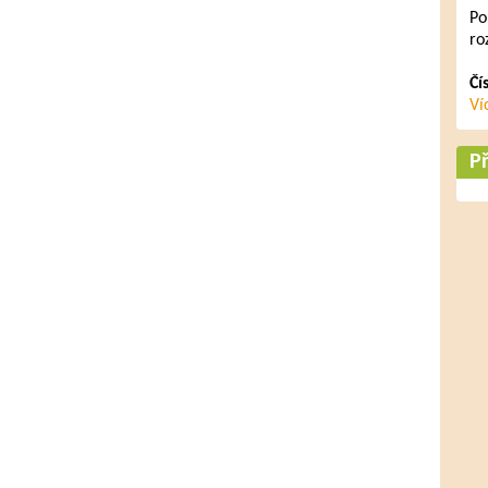
Po
ro
Čí
Ví
Př