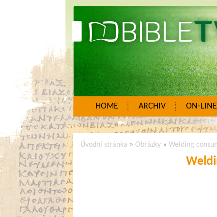
HOME
ARCHIV
ON-LINE
Úvodní stránka
»
Obrázky
»
Welding consu
Weldi