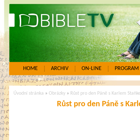
HOME
ARCHIV
ON-LINE
PROGRAM
Úvodní stránka
»
Obrázky
»
Růst pro den Páně s Karlem Staň
Růst pro den Páně s Ka