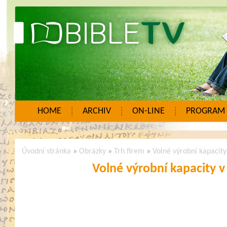
HOME
ARCHIV
ON-LINE
PROGRAM
Úvodní stránka
»
Obrázky
»
Trh firem
»
Volné výrobní kapacit
Volné výrobní kapacity 