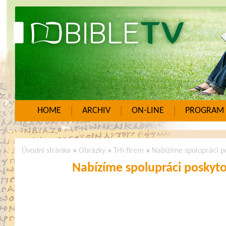
HOME
ARCHIV
ON-LINE
PROGRAM
Úvodní stránka
»
Obrázky
»
Trh firem
»
Nabízíme spolupráci p
Nabízíme spolupráci poskyt