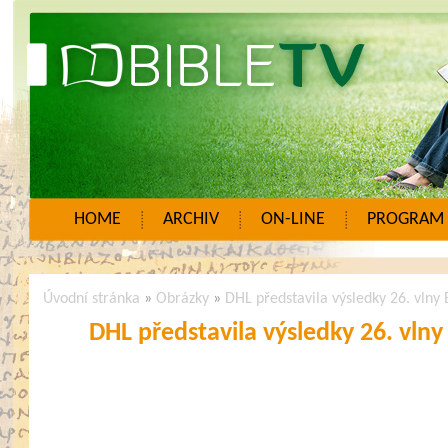
HOME
ARCHIV
ON-LINE
PROGRAM
Úvodní stránka
»
Obrázky
»
DHL představila výsledky 26. vlny
DHL představila výsledky 26. vln