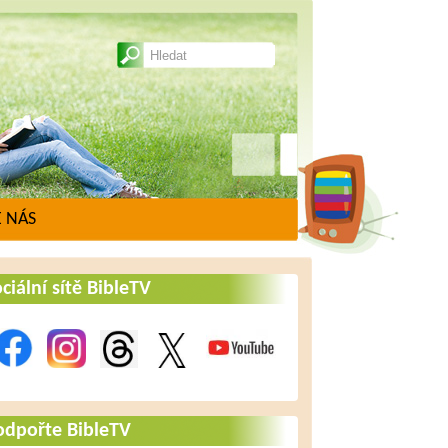
 NÁS
ciální sítě BibleTV
odpořte BibleTV