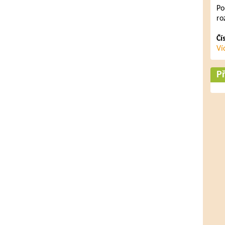
Po
ro
Čí
Ví
Př