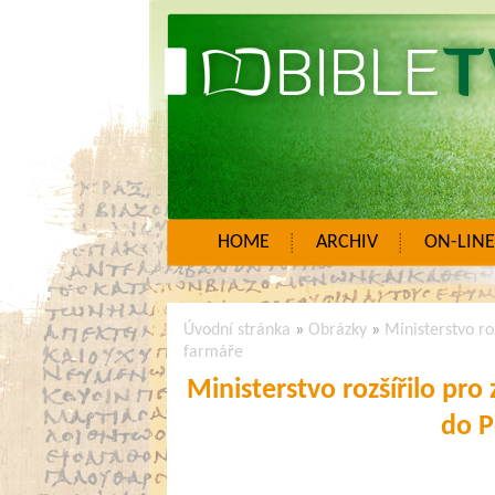
HOME
ARCHIV
ON-LINE
Úvodní stránka
»
Obrázky
»
Ministerstvo ro
farmáře
Ministerstvo rozšířilo pr
do P