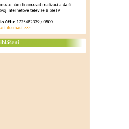
mozte nám financovat realizaci a další
zvoj internetové televize BibleTV
slo účtu:
1725482339 / 0800
ce informací >>>
ihlášení