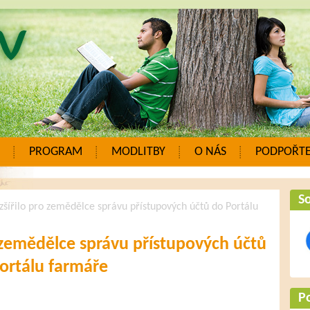
PROGRAM
MODLITBY
O NÁS
PODPOŘTE
So
zšířilo pro zemědělce správu přístupových účtů do Portálu
o zemědělce správu přístupových účtů
ortálu farmáře
P