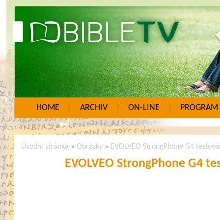
HOME
ARCHIV
ON-LINE
PROGRAM
Úvodní stránka
»
Obrázky
»
EVOLVEO StrongPhone G4 testován
EVOLVEO StrongPhone G4 tes