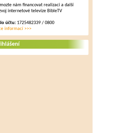
mozte nám financovat realizaci a další
zvoj internetové televize BibleTV
slo účtu:
1725482339 / 0800
ce informací >>>
ihlášení