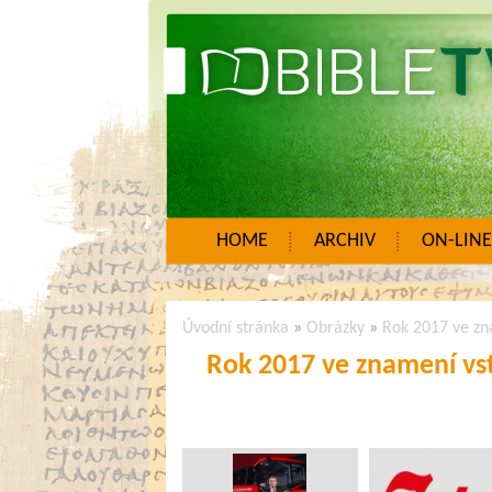
HOME
ARCHIV
ON-LINE
Úvodní stránka
»
Obrázky
»
Rok 2017 ve zn
Rok 2017 ve znamení vs