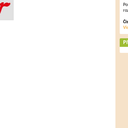
Po
ro
Čí
Ví
Př