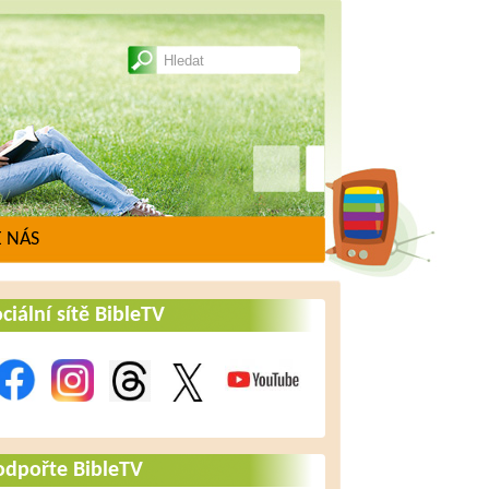
 NÁS
ciální sítě BibleTV
odpořte BibleTV