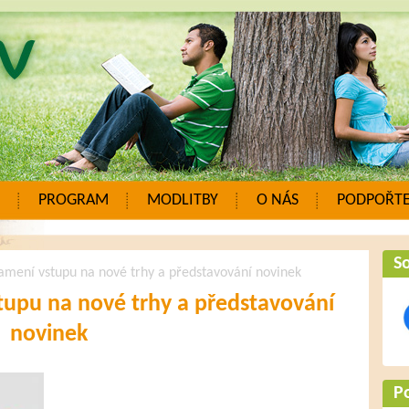
PROGRAM
MODLITBY
O NÁS
PODPOŘTE
So
amení vstupu na nové trhy a představování novinek
tupu na nové trhy a představování
novinek
P