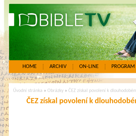
HOME
ARCHIV
ON-LINE
PROGRAM
Úvodní stránka
»
Obrázky
»
ČEZ získal povolení k dlouhodob
ČEZ získal povolení k dlouhodo