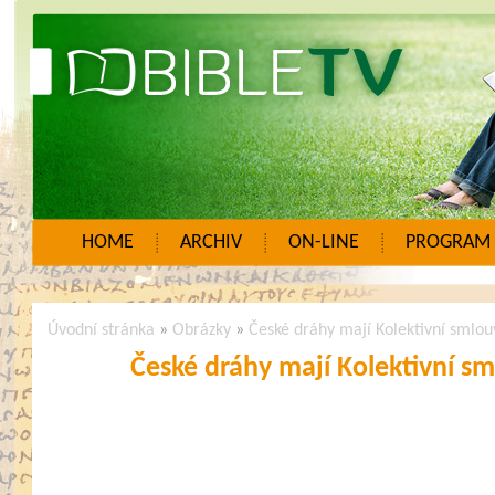
HOME
ARCHIV
ON-LINE
PROGRAM
Úvodní stránka
»
Obrázky
»
České dráhy mají Kolektivní smlo
České dráhy mají Kolektivní s