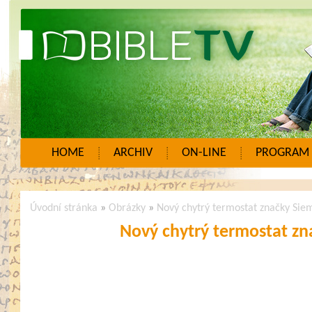
HOME
ARCHIV
ON-LINE
PROGRAM
Úvodní stránka
»
Obrázky
»
Nový chytrý termostat značky Sie
Nový chytrý termostat zn