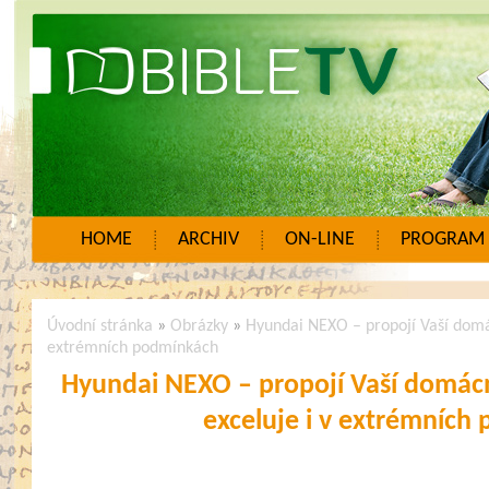
HOME
ARCHIV
ON-LINE
PROGRAM
Úvodní stránka
»
Obrázky
»
Hyundai NEXO – propojí Vaší domác
extrémních podmínkách
Hyundai NEXO – propojí Vaší domácn
exceluje i v extrémních