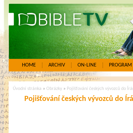
HOME
ARCHIV
ON-LINE
PROGRAM
Úvodní stránka
»
Obrázky
»
Pojišťování českých vývozců do Írá
Pojišťování českých vývozců do Ír