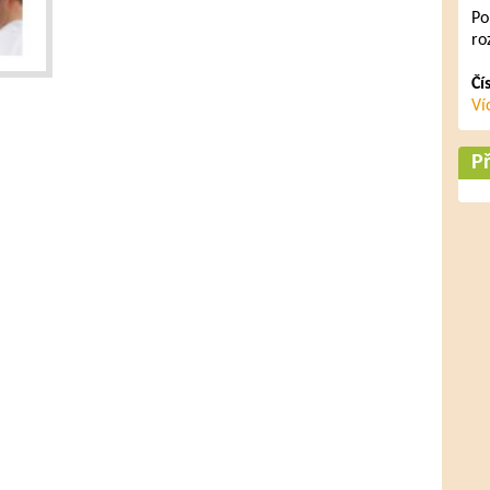
Po
ro
Čí
Ví
Př