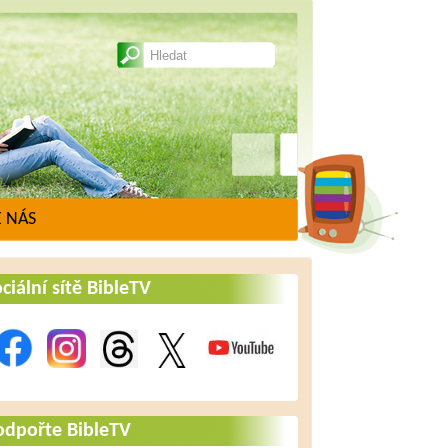
 NÁS
ciální sítě BibleTV
odpořte BibleTV