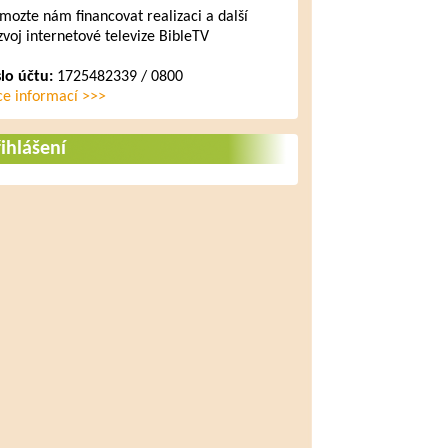
mozte nám financovat realizaci a další
zvoj internetové televize BibleTV
slo účtu:
1725482339 / 0800
ce informací >>>
ihlášení