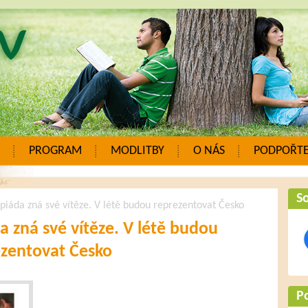
PROGRAM
MODLITBY
O NÁS
PODPOŘTE
So
iáda zná své vítěze. V létě budou reprezentovat Česko
 zná své vítěze. V létě budou
ezentovat Česko
P