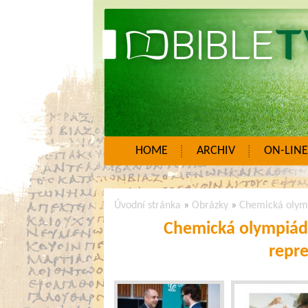
HOME
ARCHIV
ON-LINE
Úvodní stránka
»
Obrázky
»
Chemická olymp
Chemická olympiáda
repr