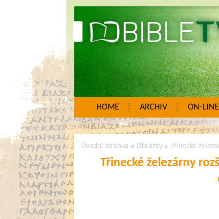
HOME
ARCHIV
ON-LINE
Úvodní stránka
»
Obrázky
»
Třinecké železá
Třinecké železárny roz