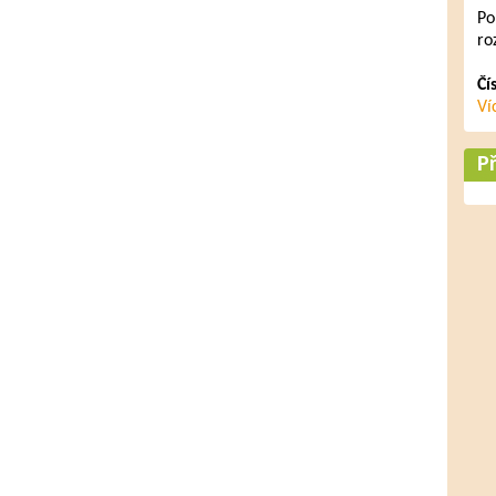
Po
ro
Čí
Ví
Př