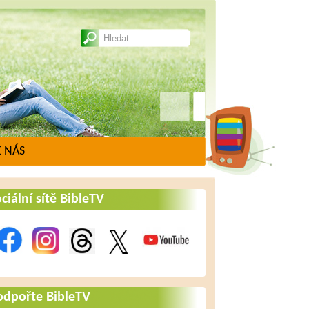
 NÁS
ciální sítě BibleTV
odpořte BibleTV