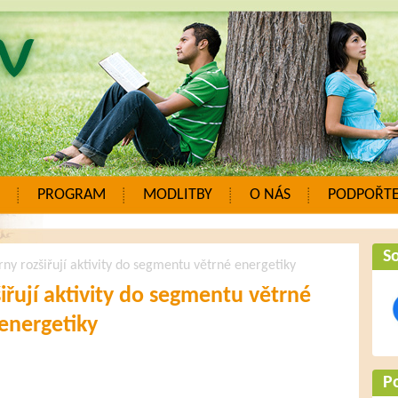
PROGRAM
MODLITBY
O NÁS
PODPOŘTE
So
rny rozšiřují aktivity do segmentu větrné energetiky
šiřují aktivity do segmentu větrné
energetiky
P