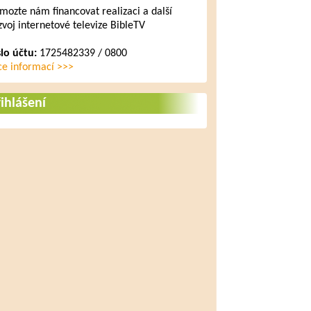
mozte nám financovat realizaci a další
zvoj internetové televize BibleTV
slo účtu:
1725482339 / 0800
ce informací >>>
ihlášení