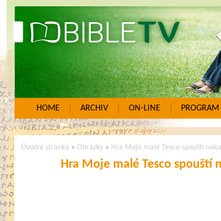
HOME
ARCHIV
ON-LINE
PROGRAM
Úvodní stránka
»
Obrázky
»
Hra Moje malé Tesco spouští naku
Hra Moje malé Tesco spouští 