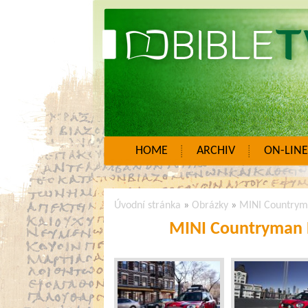
HOME
ARCHIV
ON-LINE
Úvodní stránka
»
Obrázky
»
MINI Countrym
MINI Countryman P