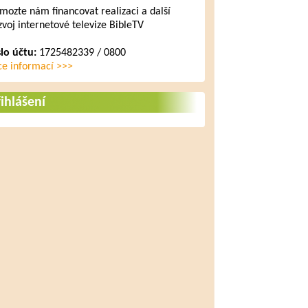
mozte nám financovat realizaci a další
zvoj internetové televize BibleTV
slo účtu:
1725482339 / 0800
ce informací >>>
ihlášení