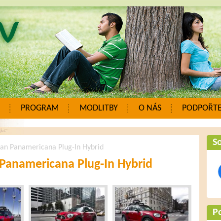
PROGRAM
MODLITBY
O NÁS
PODPOŘTE
So
an Panamericana Plug-In Hybrid
anamericana Plug-In Hybrid
P