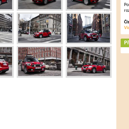
Po
ro
Čí
Ví
Př