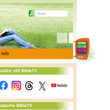
 NÁS
ciální sítě BibleTV
odpořte BibleTV