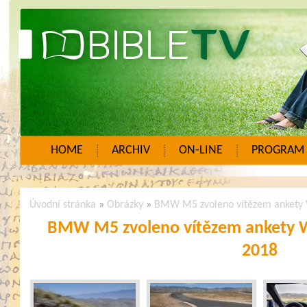
HOME
ARCHIV
ON-LINE
PROGRAM
Úvodní stránka
»
Obrázky
»
BMW M5 zvoleno vítězem ankety 
BMW M5 zvoleno vítězem ankety W
2018