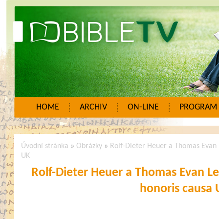
HOME
ARCHIV
ON-LINE
PROGRAM
Úvodní stránka
»
Obrázky
»
Rolf-Dieter Heuer a Thomas Evan L
UK
Rolf-Dieter Heuer a Thomas Evan Lev
honoris causa