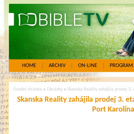
HOME
ARCHIV
ON-LINE
PROGRAM
Úvodní stránka
»
Obrázky
»
Skanska Reality zahájila prodej 3.
Skanska Reality zahájila prodej 3. 
Port Karolín