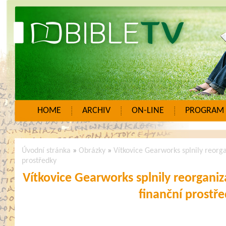
HOME
ARCHIV
ON-LINE
PROGRAM
Úvodní stránka
»
Obrázky
»
Vítkovice Gearworks splnily reorgan
prostředky
Vítkovice Gearworks splnily reorganizač
finanční prostř