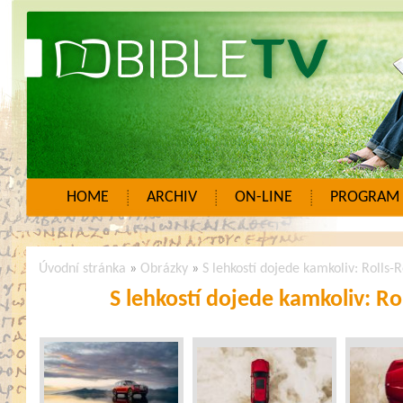
HOME
ARCHIV
ON-LINE
PROGRAM
Úvodní stránka
»
Obrázky
»
S lehkostí dojede kamkoliv: Rolls-
S lehkostí dojede kamkoliv: Ro