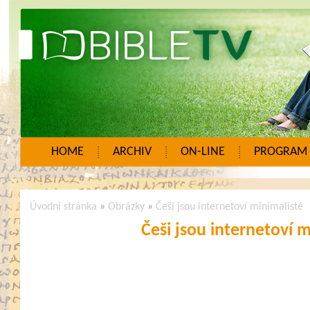
HOME
ARCHIV
ON-LINE
PROGRAM
Úvodní stránka
»
Obrázky
»
Češi jsou internetoví minimalisté
Češi jsou internetoví m