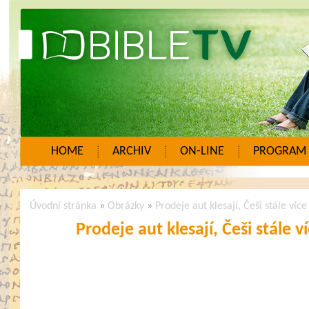
HOME
ARCHIV
ON-LINE
PROGRAM
Úvodní stránka
»
Obrázky
»
Prodeje aut klesají, Češi stále více
Prodeje aut klesají, Češi stále v