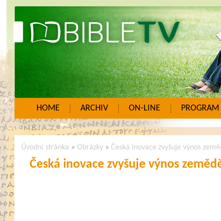
HOME
ARCHIV
ON-LINE
PROGRAM
Úvodní stránka
»
Obrázky
»
Česká inovace zvyšuje výnos země
Česká inovace zvyšuje výnos zemědě