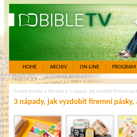
HOME
ARCHIV
ON-LINE
PROGRAM
Úvodní stránka
»
Obrázky
»
3 nápady, jak vyzdobit firemní pás
3 nápady, jak vyzdobit firemní pásky,