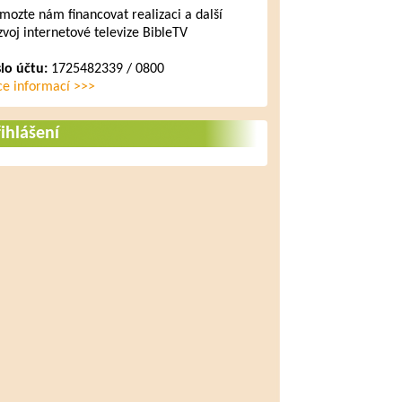
mozte nám financovat realizaci a další
zvoj internetové televize BibleTV
slo účtu:
1725482339 / 0800
ce informací >>>
ihlášení