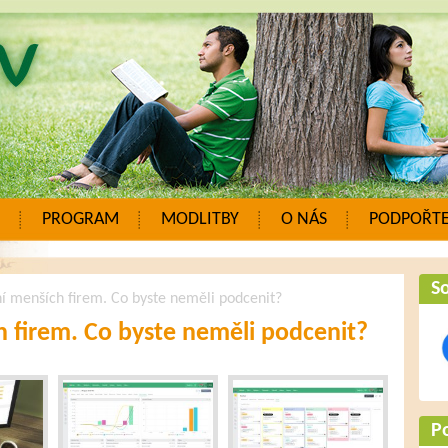
PROGRAM
MODLITBY
O NÁS
PODPOŘTE
So
ní menších firem. Co byste neměli podcenit?
h firem. Co byste neměli podcenit?
P