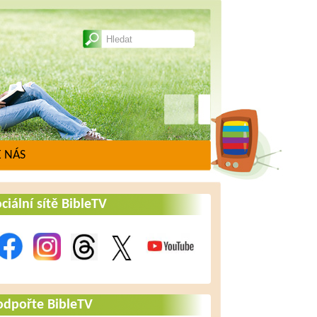
 NÁS
ciální sítě BibleTV
odpořte BibleTV