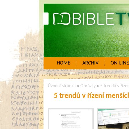
HOME
ARCHIV
ON-LINE
Úvodní stránka
»
Obrázky
»
5 trendů v říze
5 trendů v řízení menšíc