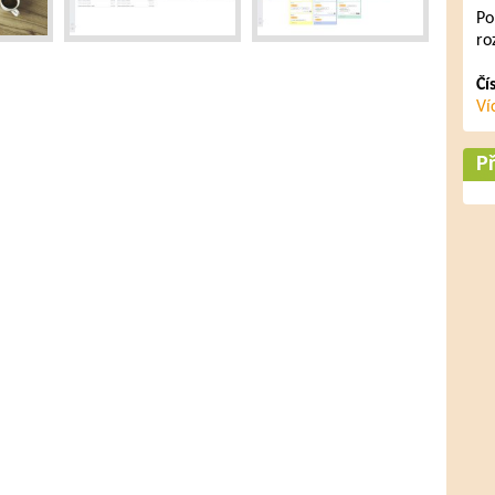
Po
ro
Čí
Ví
Př