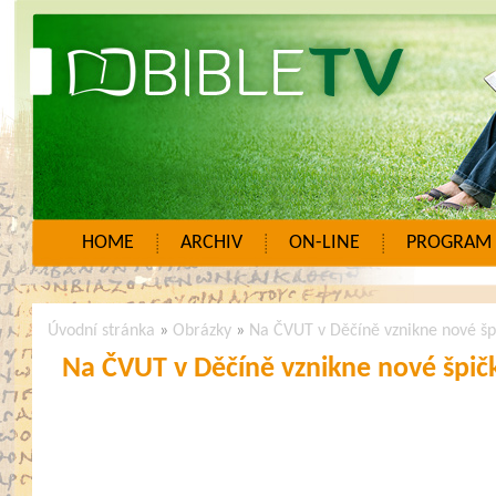
HOME
ARCHIV
ON-LINE
PROGRAM
Úvodní stránka
»
Obrázky
»
Na ČVUT v Děčíně vznikne nové š
Na ČVUT v Děčíně vznikne nové špi