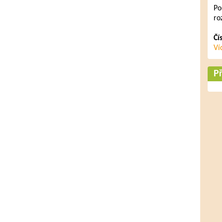
Po
ro
Čí
Ví
Př