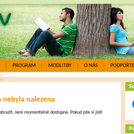
PROGRAM
MODLITBY
O NÁS
PODPOŘTE
So
a nebyla nalezena
zobrazit, není momentálně dostupná. Pokud jste si jisti
.
P