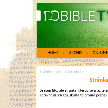
HOME
ARCHIV
ON-LINE
Úvodní stránka
»
Personálie
Stránk
Je nám líto, ale stránka, kterou se snažíte 
správností odkazu, zkuste to prosím později