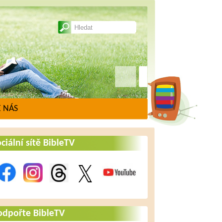
 NÁS
ciální sítě BibleTV
odpořte BibleTV