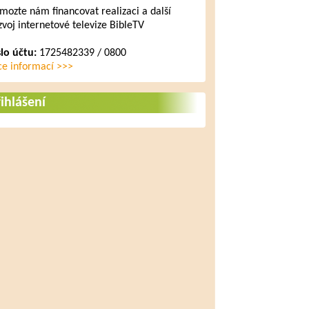
mozte nám financovat realizaci a další
zvoj internetové televize BibleTV
slo účtu:
1725482339 / 0800
ce informací >>>
ihlášení