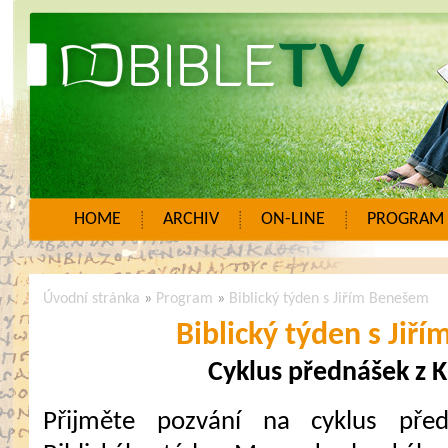
HOME
ARCHIV
ON-LINE
PROGRAM
Úvodní stránka
»
Program
»
Biblický týden s Jiřím Benešem
Biblický týden s Jiř
Cyklus přednášek z 
Přijměte pozvání na cyklus pře