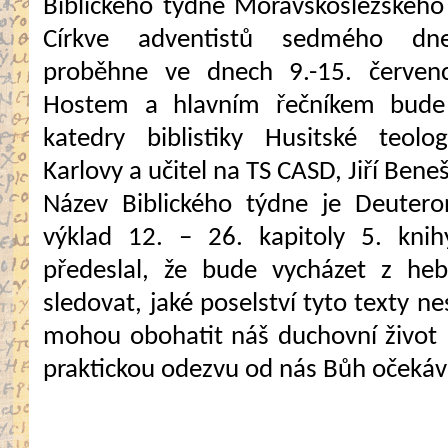
Biblického týdne Moravskoslezského
Církve adventistů sedmého dne
proběhne ve dnech 9.-15. červen
Hostem a hlavním řečníkem bude
katedry biblistiky Husitské teolog
Karlovy a učitel na TS CASD, Jiří Beneš
Název Biblického týdne je Deutero
výklad 12. – 26. kapitoly 5. knih
předeslal, že bude vycházet z he
sledovat, jaké poselství tyto texty n
mohou obohatit náš duchovní život 
praktickou odezvu od nás Bůh očekáv