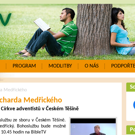
PROGRAM
MODLITBY
O NÁS
PODPOŘTE
So
da Medřického
icharda Medřického
 Církve adventistů v Českém Těšíně
službu ze sboru v Českém Těšíně.
edřický. Bohoslužbu bude možné
P
d 10.45 hodin na BibleTV