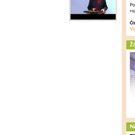
Po
ro
Čí
Ví
Ž
Ne