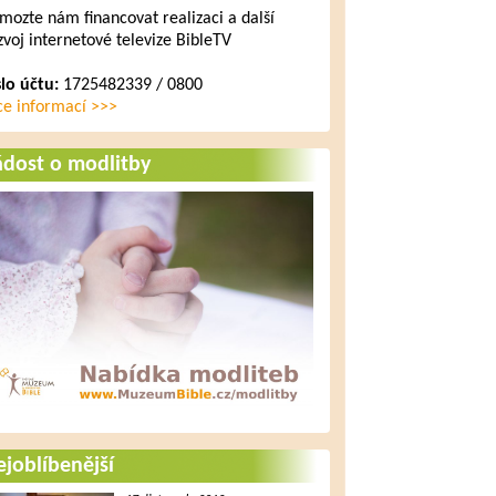
mozte nám financovat realizaci a další
zvoj internetové televize BibleTV
slo účtu:
1725482339 / 0800
ce informací >>>
ádost o modlitby
joblíbenější