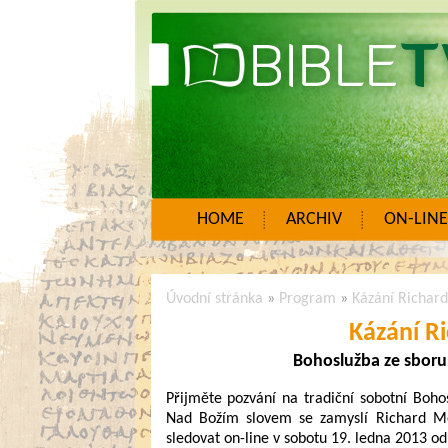
HOME
ARCHIV
ON-LINE
Úvodní stránka
»
Program
»
Kázání Richar
Kázání R
Bohoslužba ze sboru
Přijměte pozvání na tradiční sobotní Boho
Nad Božím slovem se zamyslí Richard M
sledovat on-line v sobotu 19. ledna 2013 o