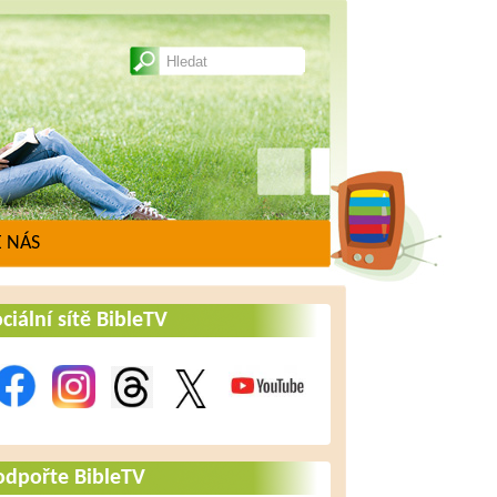
 NÁS
ciální sítě BibleTV
odpořte BibleTV