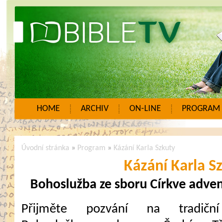
HOME
ARCHIV
ON-LINE
PROGRAM
Úvodní stránka
»
Program
»
Kázání Karla Szkuty
Kázání Karla S
Bohoslužba ze sboru Církve adven
Přijměte pozvání na tradiční