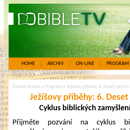
HOME
ARCHIV
ON-LINE
PROGRAM
Úvodní stránka
»
Program
»
Ježíšovy příběhy: 6. Deset spících
Ježíšovy příběhy: 6. Deset
Cyklus biblických zamyšlen
Přijměte pozvání na cyklus bib