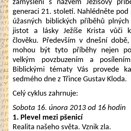
zamyšlení s názvem Ježíšovy příb
generaci 21. století. Nahlédněte pod 
úžasných biblických příběhů plných 
jistot a lásky Ježíše Krista vůči
člověku. Především v dnešní době,
mohou být tyto příběhy nejen po
velkým povzbuzením a posílení
Biblickými tématy Vás provede kaz
sedmého dne z Třince Gustav Kloda.
Celý cyklus zahrnuje:
Sobota 16. února 2013 od 16 hodin
1. Plevel mezi pšenicí
Realita našeho světa. Vznik zla.