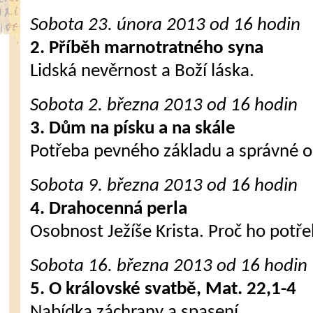
Sobota 23. února
2013
od 16 hodin
2. Příběh marnotratného syna
Lidská nevěrnost a Boží láska.
Sobota 2. března
2013
od 16 hodin
3. Dům na písku a na skále
Potřeba pevného základu a správné o
Sobota 9. března
2013
od 16 hodin
4. Drahocenná perla
Osobnost Ježíše Krista. Proč ho pot
Sobota 16. března
2013
od 16 hodin
5. O královské svatbě, Mat. 22,1-4
Nabídka záchrany a spasení