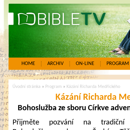
HOME
ARCHIV
ON-LINE
PROGRAM
Úvodní stránka
»
Program
»
Kázání Richarda Medřického
Kázání Richarda M
Bohoslužba ze sboru Církve adven
Přijměte pozvání na tradiční 