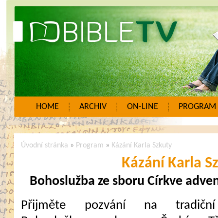
HOME
ARCHIV
ON-LINE
PROGRAM
Úvodní stránka
»
Program
»
Kázání Karla Szkuty
Kázání Karla S
Bohoslužba ze sboru Církve adven
Přijměte pozvání na tradiční