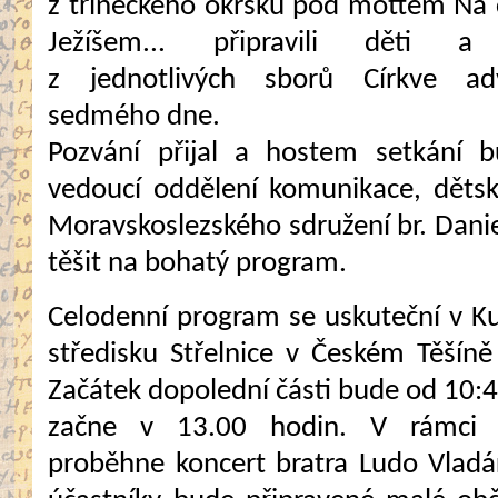
z třineckého okrsku pod mottem Na 
Ježíšem... připravili děti a
z jednotlivých sborů Církve adv
sedmého dne.
Pozvání přijal a hostem setkání b
vedoucí oddělení komunikace, dětsk
Moravskoslezského sdružení br. Dan
těšit na bohatý program.
Celodenní program se uskuteční v K
středisku Střelnice v Českém Těšíně 
Začátek dopolední části bude od 10:4
začne v 13.00 hodin. V rámci 
proběhne koncert bratra Ludo Vladá