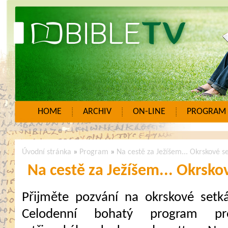
HOME
ARCHIV
ON-LINE
PROGRAM
Úvodní stránka
»
Program
»
Na cestě za Ježíšem... Okrskové s
Na cestě za Ježíšem... Okrsko
Přijměte pozvání na okrskové setká
Celodenní bohatý program pr