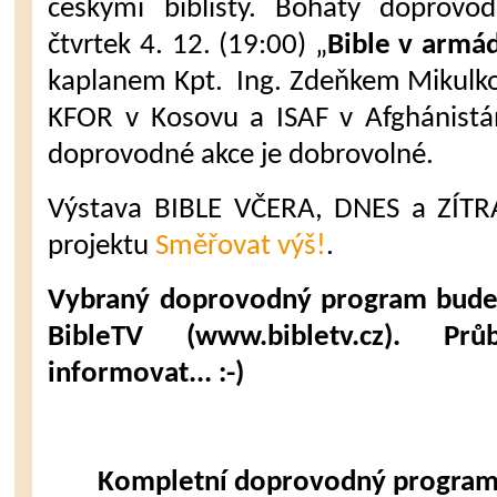
českými biblisty. Bohatý doprov
čtvrtek 4. 12. (19:00) „
Bible v armá
kaplanem Kpt. Ing. Zdeňkem Mikulkou
KFOR v Kosovu a ISAF v Afghánistá
doprovodné akce je dobrovolné.
Výstava BIBLE VČERA, DNES a ZÍTRA
projektu
Směřovat výš!
.
Vybraný doprovodný program bude v
BibleTV (www.bibletv.cz). P
informovat... :-)
Kompletní doprovodný program 