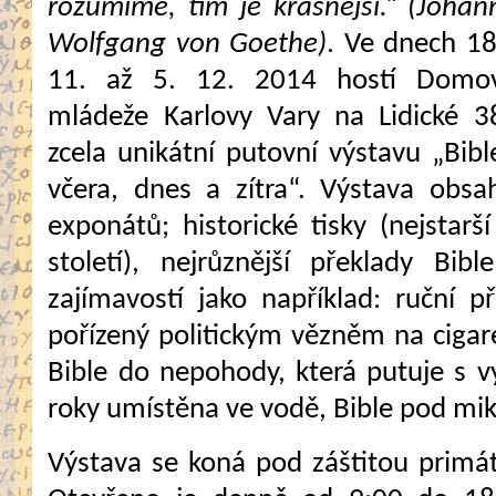
rozumíme, tím je krásnější.“ (Johan
Wolfgang von Goethe)
. Ve dnech 18
11. až 5. 12. 2014 hostí Domo
mládeže Karlovy Vary na Lidické 3
zcela unikátní putovní výstavu „Bibl
včera, dnes a zítra“. Výstava obsa
exponátů; historické tisky (nejstarš
století), nejrůznější překlady Bi
zajímavostí jako například: ruční 
pořízený politickým vězněm na cigar
Bible do nepohody, která putuje s vý
roky umístěna ve vodě, Bible pod mik
Výstava se koná pod záštitou primá