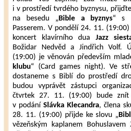
i v prostředí tvrdého byznysu, přijďt
na besedu „
Bible a byznys
“ s 
Passerem. V pondělí 24. 11. (19:00)
koncert klavírního dua
Jazz siest
Božidar Nedvěd a Jindřich Volf. 
(19:00) je věnován především mladé
klubu
“ (Card games night). Ve stř
dostaneme s Biblí do prostředí dr
budou vyprávět zástupci organiz
čtvrtek 27. 11. (19:00) bude znít
v podání
Slávka Klecandra
, člena 
28. 11. (19:00) přijde ke slovu „
Bib
vězeňským kaplanem Bohuslavem 