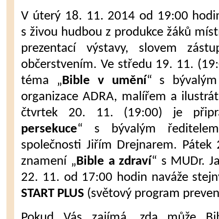
V úterý 18. 11. 2014 od 19:00 hodi
s živou hudbou z produkce žáků místn
prezentací výstavy, slovem zást
občerstvením. Ve středu 19. 11. (19
téma „
Bible v umění
“ s bývalým
organizace ADRA, malířem a ilustr
čtvrtek 20. 11. (19:00) je při
persekuce
“ s bývalým ředitelem
společnosti Jiřím Drejnarem. Pátek
znamení „
Bible a zdraví
“ s MUDr. J
22. 11. od 17:00 hodin naváže stej
START PLUS
(světový program preven
Pokud Vás zajímá, zda může Bib