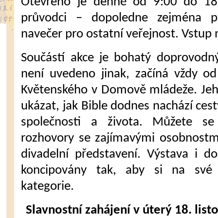
Otevřeno je denně od 9:00 do 18
průvodci – dopoledne zejména p
navečer pro ostatní veřejnost. Vstup 
Součástí akce je bohatý doprovodn
není uvedeno jinak, začíná vždy o
Květenského v Domově mládeže. Jeho
ukázat, jak Bible dodnes nachází cest
společnosti a života. Můžete s
rozhovory se zajímavými osobnostmi
divadelní představení. Výstava i 
koncipovány tak, aby si na své 
kategorie.
Slavnostní zahájení v úterý 18. lis