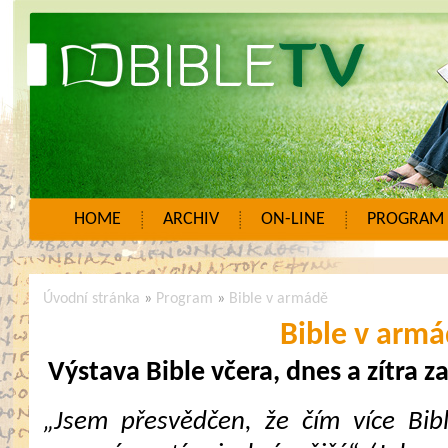
HOME
ARCHIV
ON-LINE
PROGRAM
Úvodní stránka
»
Program
»
Bible v armádě
Bible v arm
Výstava Bible včera, dnes a zítra z
„Jsem přesvědčen, že čím více Bibl