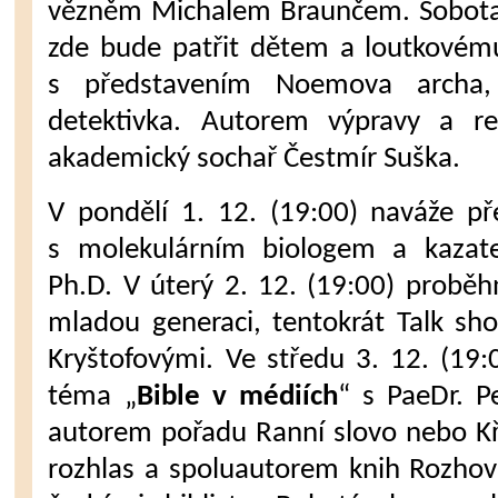
vězněm Michalem Braunčem. Sobota 
zde bude patřit dětem a loutkovém
s představením Noemova archa,
detektivka. Autorem výpravy a re
akademický sochař Čestmír Suška.
V pondělí 1. 12. (19:00) naváže p
s molekulárním biologem a kazat
Ph.D. V úterý 2. 12. (19:00) probě
mladou generaci, tentokrát Talk s
Kryštofovými. Ve středu 3. 12. (19
téma „
Bible v médiích
“ s PaeDr. P
autorem pořadu Ranní slovo nebo Kř
rozhlas a spoluautorem knih Rozhov