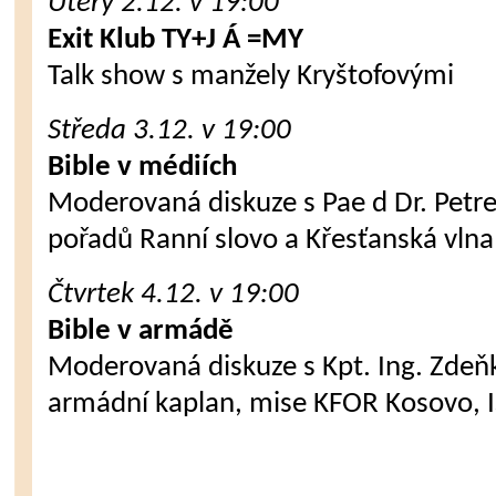
Úterý 2.12. v 19:00
Exit Klub TY+J Á =MY
Talk show s manžely Kryštofovými
Středa 3.12. v 19:00
Bible v médiích
Moderovaná diskuze s Pae d Dr. Petr
pořadů Ranní slovo a Křesťanská vlna
Čtvrtek 4.12. v 19:00
Bible v armádě
Moderovaná diskuze s Kpt. Ing. Zdeň
armádní kaplan, mise KFOR Kosovo, I