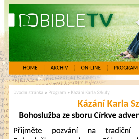
HOME
ARCHIV
ON-LINE
PROGRAM
Úvodní stránka
»
Program
»
Kázání Karla Szkuty
Kázání Karla S
Bohoslužba ze sboru Církve adven
Přijměte pozvání na tradiční 