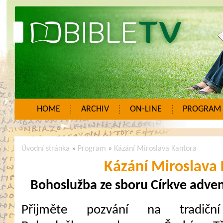
HOME
ARCHIV
ON-LINE
PROGRAM
Úvodní stránka
»
Program
»
Kázání Miroslava Kantora
Kázání Miroslava
Bohoslužba ze sboru Církve adven
Přijměte pozvání na tradiční