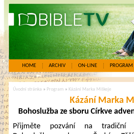
HOME
ARCHIV
ON-LINE
PROGRAM
Úvodní stránka
»
Program
»
Kázání Marka Miškeje
Kázání Marka M
Bohoslužba ze sboru Církve adven
Přijměte pozvání na tradiční 