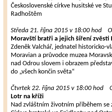
Československé církve husitské ve St
Radhoštěm
Středa 21. října 2015 v 18:00 hod O
Moravští bratři a jejich šíření zvěsti
Zdeněk Valchář, jednatel historicko-v
Moravian a průvodce muzea Moravský
nad Odrou slovem i obrazem představí
do „všech končin světa“
Čtvrtek 22. října 2015 v 18:00 hod 
Lotr na kříži
Nad zvláštním životním příběhem se za