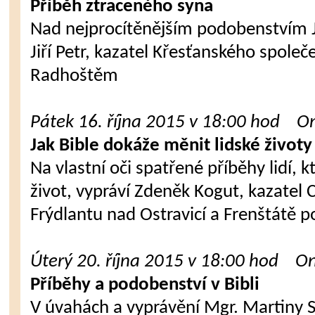
Příběh ztraceného syna
Nad nejprocítěnějším podobenstvím Je
Jiří Petr, kazatel Křesťanského společ
Radhoštěm
Pátek 16. října 2015 v 18:00 hod On
Jak Bible dokáže měnit lidské životy
Na vlastní oči spatřené příběhy lidí, 
život, vypráví Zdeněk Kogut, kazatel C
Frýdlantu nad Ostravicí a Frenštátě
Úterý 20. října 2015 v 18:00 hod On
Příběhy a podobenství v Bibli
V úvahách a vyprávění Mgr. Martiny 