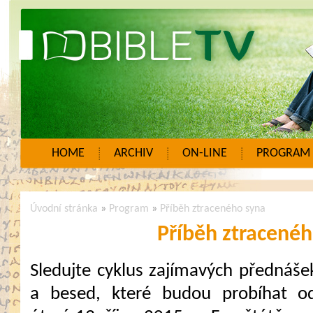
HOME
ARCHIV
ON-LINE
PROGRAM
Úvodní stránka
»
Program
»
Příběh ztraceného syna
Příběh ztracené
Sledujte cyklus zajímavých přednáše
a besed, které budou probíhat o