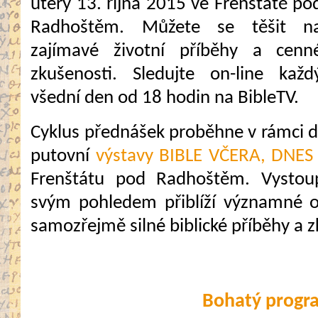
úterý 13. října 2015 ve Frenštátě po
Radhoštěm. Můžete se těšit n
zajímavé životní příběhy a cenn
zkušenosti. Sledujte on-line každ
všední den od 18 hodin na BibleTV.
Cyklus přednášek proběhne v rámci da
putovní
výstavy BIBLE VČERA, DNES
Frenštátu pod Radhoštěm. Vystoupí
svým pohledem přiblíží významné os
samozřejmě silné biblické příběhy a z
Bohatý progr