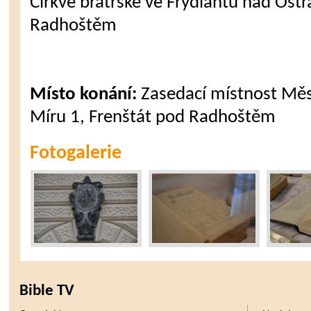
Církve bratrské ve Frýdlantu nad Ostr
Radhoštěm
Místo konání:
Zasedací místnost Měs
Míru 1, Frenštát pod Radhoštěm
Fotogalerie
Bible TV