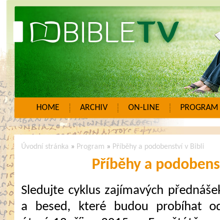
HOME
ARCHIV
ON-LINE
PROGRAM
Úvodní stránka
»
Program
»
Příběhy a podobenství v Bibli
Příběhy a podobenst
Sledujte cyklus zajímavých přednáše
a besed, které budou probíhat o