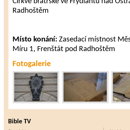
Církve bratrské ve Frýdlantu nad Ostr
Radhoštěm
Místo konání:
Zasedací místnost Měs
Míru 1, Frenštát pod Radhoštěm
Fotogalerie
Bible TV