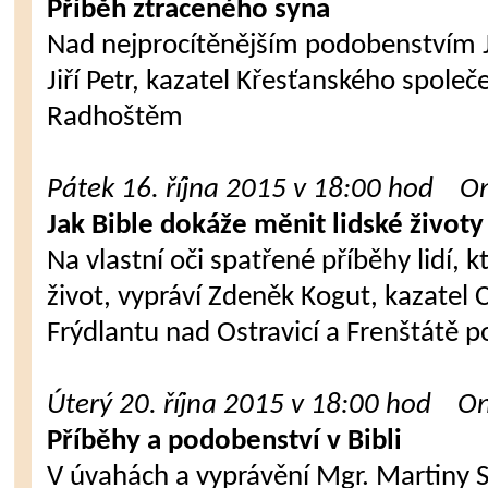
Příběh ztraceného syna
Nad nejprocítěnějším podobenstvím Je
Jiří Petr, kazatel Křesťanského společ
Radhoštěm
Pátek 16. října 2015 v 18:00 hod On
Jak Bible dokáže měnit lidské životy
Na vlastní oči spatřené příběhy lidí, 
život, vypráví Zdeněk Kogut, kazatel C
Frýdlantu nad Ostravicí a Frenštátě
Úterý 20. října 2015 v 18:00 hod On
Příběhy a podobenství v Bibli
V úvahách a vyprávění Mgr. Martiny 