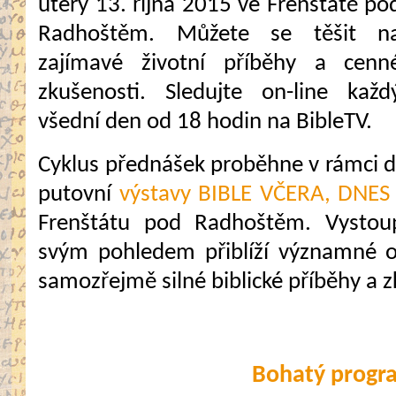
úterý 13. října 2015 ve Frenštátě po
Radhoštěm. Můžete se těšit n
zajímavé životní příběhy a cenn
zkušenosti. Sledujte on-line každ
všední den od 18 hodin na BibleTV.
Cyklus přednášek proběhne v rámci da
putovní
výstavy BIBLE VČERA, DNES
Frenštátu pod Radhoštěm. Vystoupí
svým pohledem přiblíží významné os
samozřejmě silné biblické příběhy a z
Bohatý progr