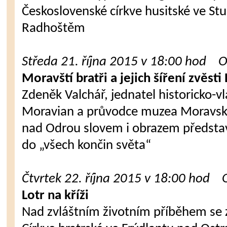
Československé církve husitské ve St
Radhoštěm
Středa 21. října 2015 v 18:00 hod O
Moravští bratři a jejich šíření zvěsti
Zdeněk Valchář, jednatel historicko-v
Moravian a průvodce muzea Moravský
nad Odrou slovem i obrazem představí
do „všech končin světa“
Čtvrtek 22. října 2015 v 18:00 hod 
Lotr na kříži
Nad zvláštním životním příběhem se za