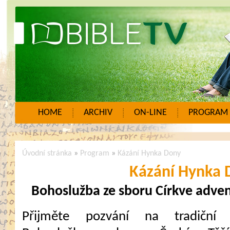
HOME
ARCHIV
ON-LINE
PROGRAM
Úvodní stránka
»
Program
»
Kázání Hynka Dony
Kázání Hynka 
Bohoslužba ze sboru Církve adven
Přijměte pozvání na tradiční 