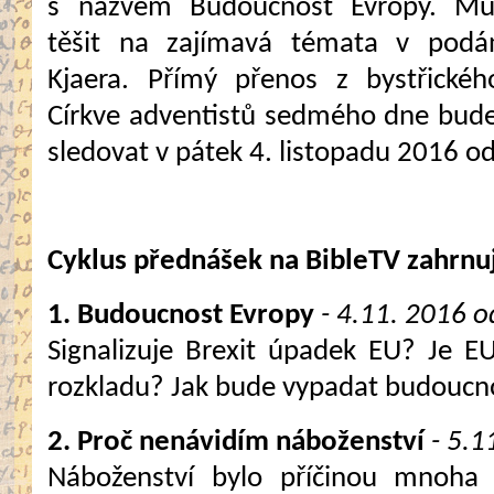
s názvem Budoucnost Evropy. Mů
těšit na zajímavá témata v podá
Kjaera. Přímý přenos z bystřické
Církve adventistů sedmého dne bud
sledovat v pátek 4. listopadu 2016 od
Cyklus přednášek na BibleTV zahrnu
1. Budoucnost Evropy
- 4.11. 2016 
Signalizuje Brexit úpadek EU? Je E
rozkladu? Jak bude vypadat budoucn
2. Proč nenávidím náboženství
- 5.1
Náboženství bylo příčinou mnoha v