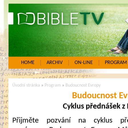
HOME
ARCHIV
ON-LINE
PROGRAM
Úvodní stránka
»
Program
»
Budoucnost Evropy
Budoucnost Ev
Cyklus přednášek z 
Přijměte pozvání na cyklus př