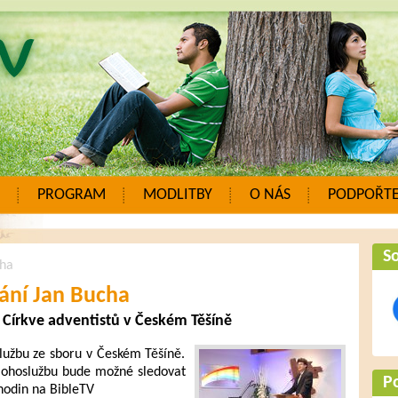
PROGRAM
MODLITBY
O NÁS
PODPOŘTE
So
cha
ání Jan Bucha
 Církve adventistů v Českém Těšíně
lužbu ze sboru v Českém Těšíně.
Bohoslužbu bude možné sledovat
P
hodin na BibleTV