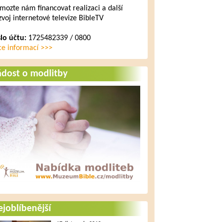
mozte nám financovat realizaci a další
zvoj internetové televize BibleTV
slo účtu:
1725482339 / 0800
ce informací >>>
ádost o modlitby
joblíbenější