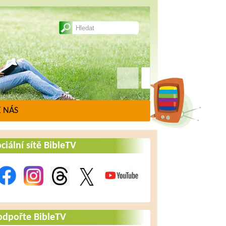
 NÁS
ciální sítě BibleTV
odpořte BibleTV