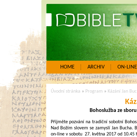
HOME
ARCHIV
ON-LINE
Úvodní stránka
»
Program
»
Kázání Jan Bu
Káz
Bohoslužba ze sboru
Přijměte pozvání na tradiční sobotní Bohos
Nad Božím slovem se zamyslí Jan Bucha. 
on-line v sobotu 27. května 2017 od 10.45 