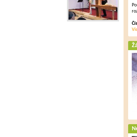
Po
ro
Čí
Ví
Ž
Ne