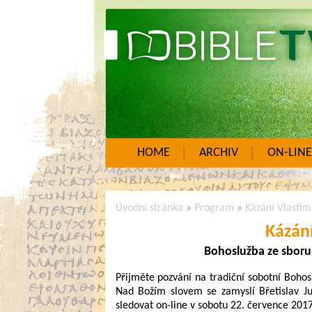
HOME
ARCHIV
ON-LINE
Úvodní stránka
»
Program
»
Kázání Vlastimi
Kázání
Bohoslužba ze sboru
Přijměte pozvání na tradiční sobotní Bohos
Nad Božím slovem se zamyslí Břetislav J
sledovat on-line v sobotu 22. července 201