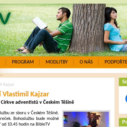
PROGRAM
MODLITBY
O NÁS
PODPOŘTE
So
l Kajzar
 Vlastimil Kajzar
 Církve adventistů v Českém Těšíně
lužbu ze sboru v Českém Těšíně.
ureček. Bohoslužbu bude možné
P
7 od 10.45 hodin na BibleTV