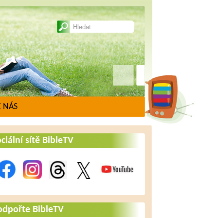
 NÁS
ciální sítě BibleTV
odpořte BibleTV