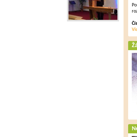
Po
ro
Čí
Ví
Ž
Ne