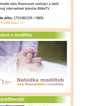
mozte nám financovat realizaci a další
zvoj internetové televize BibleTV
slo účtu:
1725482339 / 0800
ce informací >>>
ádost o modlitby
joblíbenější