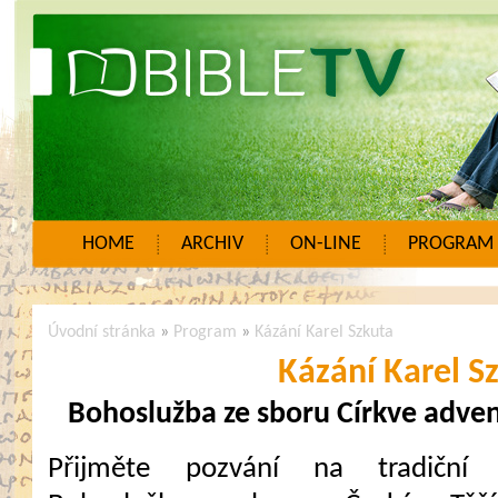
HOME
ARCHIV
ON-LINE
PROGRAM
Úvodní stránka
»
Program
»
Kázání Karel Szkuta
Kázání Karel S
Bohoslužba ze sboru Církve adven
Přijměte pozvání na tradiční 